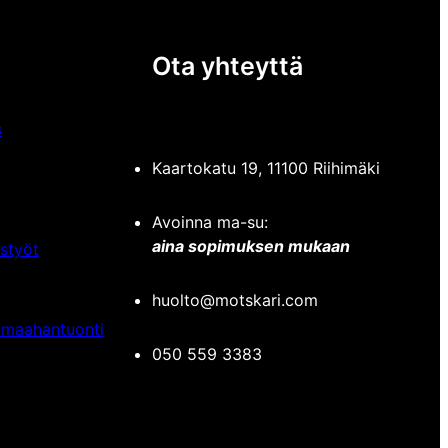
Ota yhteyttä
s
Kaartokatu 19, 11100 Riihimäki
Avoinna ma-su:
aina sopimuksen mukaan
styöt
huolto@motskari.com
 maahantuonti
050 559 3383