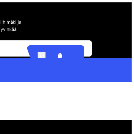
iihimäki ja
yvinkää
S
e
a
r
c
h