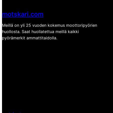
motskari.com
Meillä on yli 25 vuoden kokemus moottoripyörien
huollosta. Saat huollatettua meillä kaikki
pyörämerkit ammattitaidolla.