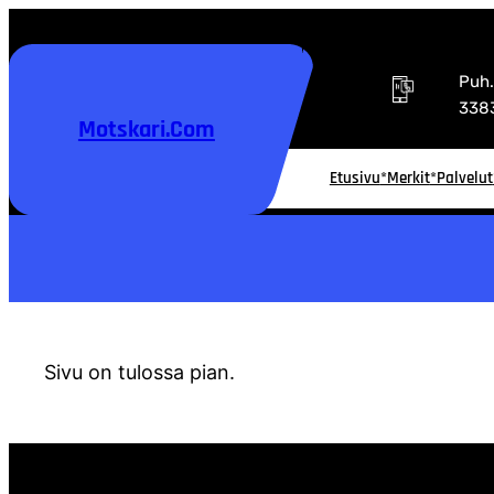
Siirry
sisältöön
Puh
338
Motskari.com
Etusivu
*Merkit
*Palvelut
Sivu on tulossa pian.