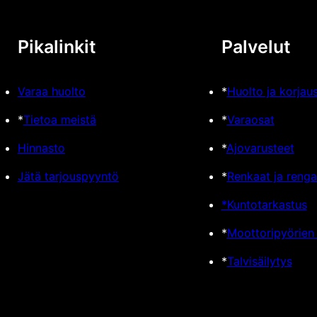
Pikalinkit
Palvelut
Varaa huolto
*
Huolto ja korjau
*
Tietoa meistä
*
Varaosat
Hinnasto
*
Ajovarusteet
Jätä tarjouspyyntö
*
Renkaat ja renga
*Kuntotarkastus
*
Moottoripyörien
*
Talvisäilytys