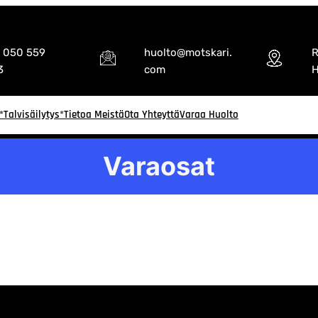
. 050 559
huolto@motskari.
R
3
com
H
*Talvisäilytys
*Tietoa Meistä
Ota Yhteyttä
Varaa Huolto
Varaosat