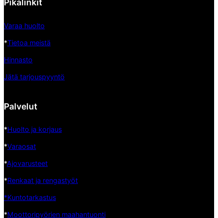
Pikalinkit
Varaa huolto
*
Tietoa meistä
Hinnasto
Jätä tarjouspyyntö
Palvelut
*
Huolto ja korjaus
*
Varaosat
*
Ajovarusteet
*
Renkaat ja rengastyöt
*Kuntotarkastus
*
Moottoripyörien maahantuonti