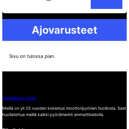
e
a
r
Ajovarusteet
c
h
Sivu on tulossa pian.
motskari.com
Meillä on yli 25 vuoden kokemus moottoripyörien huollosta. Saat
huollatettua meillä kaikki pyörämerkit ammattitaidolla.