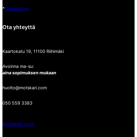
*
Talvisäilytys
Ota yhteyttä
Kaartokatu 19, 11100 Riihimäki
Avoinna ma-su:
aina sopimuksen mukaan
huolto@motskari.com
050 559 3383
motskari.com