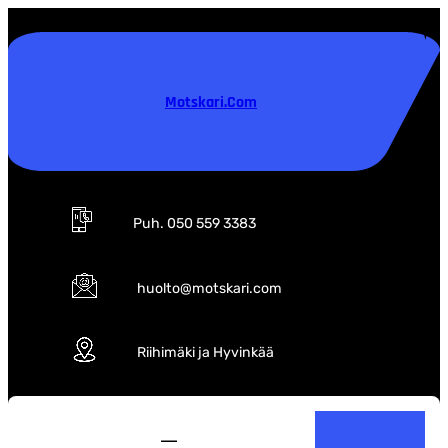
Siirry
sisältöön
Motskari.com
Puh. 050 559 3383
huolto@motskari.com
Riihimäki ja Hyvinkää
S