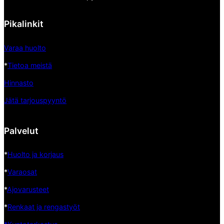
Pikalinkit
Varaa huolto
*
Tietoa meistä
Hinnasto
Jätä tarjouspyyntö
Palvelut
*
Huolto ja korjaus
*
Varaosat
*
Ajovarusteet
*
Renkaat ja rengastyöt