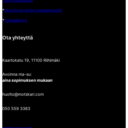
*Kuntotarkastus
*
Moottoripyörien maahantuonti
*
Talvisäilytys
Ota yhteyttä
Kaartokatu 19, 11100 Riihimäki
Avoinna ma-su:
aina sopimuksen mukaan
huolto@motskari.com
050 559 3383
motskari.com