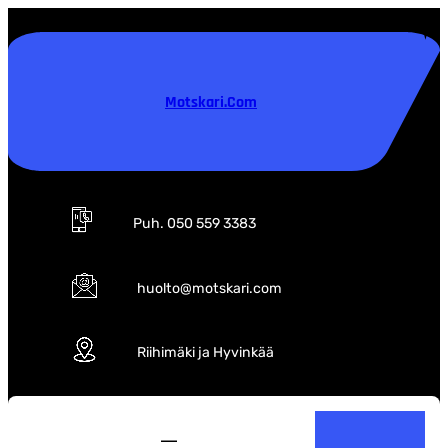
Siirry
sisältöön
Motskari.com
Puh. 050 559 3383
huolto@motskari.com
Riihimäki ja Hyvinkää
S