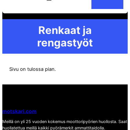
e
a
r
Renkaat ja
c
h
rengastyöt
Sivu on tulossa pian.
motskari.com
Meillä on yli 25 vuoden kokemus moottoripyörien huollosta. Saat
huollatettua meillä kaikki pyörämerkit ammattitaidolla.