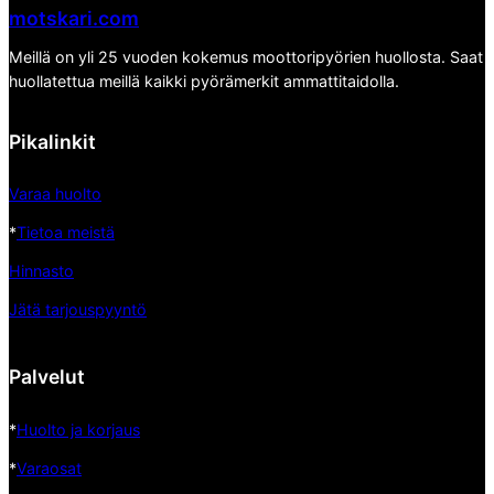
motskari.com
Meillä on yli 25 vuoden kokemus moottoripyörien huollosta. Saat
huollatettua meillä kaikki pyörämerkit ammattitaidolla.
Pikalinkit
Varaa huolto
*
Tietoa meistä
Hinnasto
Jätä tarjouspyyntö
Palvelut
*
Huolto ja korjaus
*
Varaosat