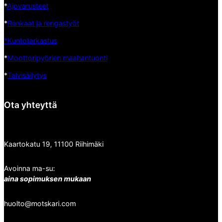
*
Ajovarusteet
*
Renkaat ja rengastyöt
*Kuntotarkastus
*
Moottoripyörien maahantuonti
*
Talvisäilytys
Ota yhteyttä
Kaartokatu 19, 11100 Riihimäki
Avoinna ma-su:
aina sopimuksen mukaan
huolto@motskari.com