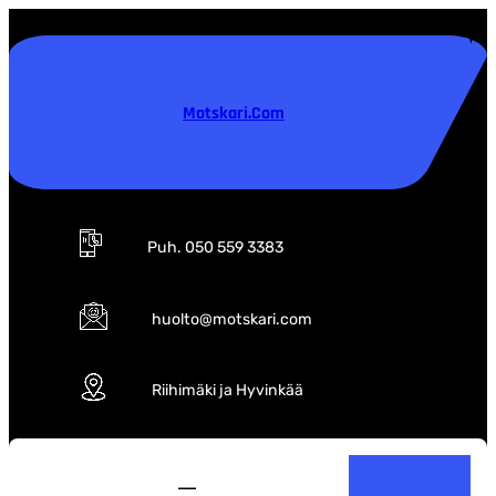
Siirry
sisältöön
Motskari.com
Puh. 050 559 3383
huolto@motskari.com
Riihimäki ja Hyvinkää
S