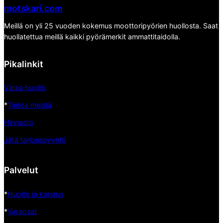
motskari.com
Meillä on yli 25 vuoden kokemus moottoripyörien huollosta. Saat
huollatettua meillä kaikki pyörämerkit ammattitaidolla.
Pikalinkit
Varaa huolto
*
Tietoa meistä
Hinnasto
Jätä tarjouspyyntö
Palvelut
*
Huolto ja korjaus
*
Varaosat