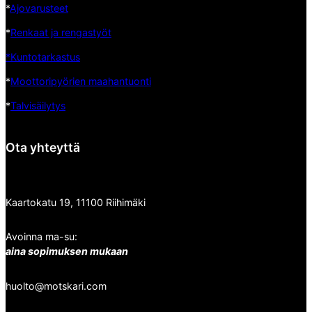
*
Ajovarusteet
*
Renkaat ja rengastyöt
*Kuntotarkastus
*
Moottoripyörien maahantuonti
*
Talvisäilytys
Ota yhteyttä
Kaartokatu 19, 11100 Riihimäki
Avoinna ma-su:
aina sopimuksen mukaan
huolto@motskari.com