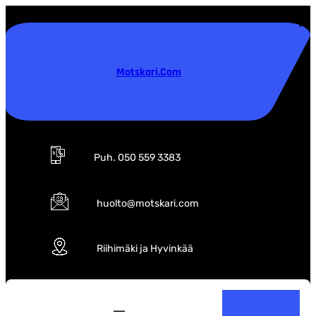
Siirry
sisältöön
Motskari.com
Puh. 050 559 3383
huolto@motskari.com
Riihimäki ja Hyvinkää
S