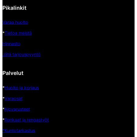
Pikalinkit
Varaa huolto
*
Tietoa meistä
Hinnasto
Jätä tarjouspyyntö
Palvelut
*
Huolto ja korjaus
*
Varaosat
*
Ajovarusteet
*
Renkaat ja rengastyöt
*Kuntotarkastus