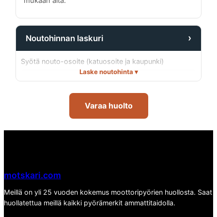
mukaan alta.
›
Noutohinnan laskuri
Syötä nouto-osoite (katuosoite ja kaupunki)
Laske noutohinta ▾
Laske hinta
Varaa huolto
Hinta on arvio, joka perustuu ajomatkaan noutopaikalle ja
takaisin. Lopullinen hinta vahvistetaan tilauksen yhteydessä.
motskari.com
Meillä on yli 25 vuoden kokemus moottoripyörien huollosta. Saat
huollatettua meillä kaikki pyörämerkit ammattitaidolla.